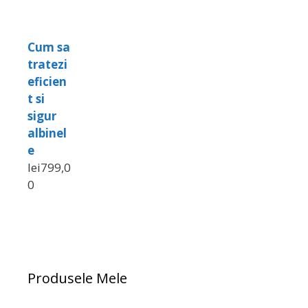
Cum sa
tratezi
eficien
t si
sigur
albinel
e
lei
799,0
0
Produsele Mele