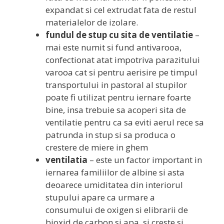
expandat si cel extrudat fata de restul
materialelor de izolare.
fundul de stup cu sita de ventilatie
–
mai este numit si fund antivarooa,
confectionat atat impotriva parazitului
varooa cat si pentru aerisire pe timpul
transportului in pastoral al stupilor
poate fi utilizat pentru iernare foarte
bine, insa trebuie sa acoperi sita de
ventilatie pentru ca sa eviti aerul rece sa
patrunda in stup si sa produca o
crestere de miere in ghem
ventilatia
– este un factor important in
iernarea familiilor de albine si asta
deoarece umiditatea din interiorul
stupului apare ca urmare a
consumului de oxigen si elibrarii de
bioxid de carbon si apa, si creste si