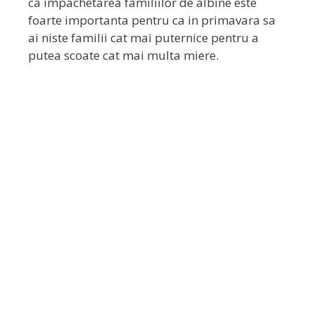
ca impachetarea familiilor de albine este
foarte importanta pentru ca in primavara sa
ai niste familii cat mai puternice pentru a
putea scoate cat mai multa miere.
​S​FATURI
​GRATUITE
​
SI
LECTII DE APICULTURA
​In fiecare saptamana vei primi pe
email sfaturi, lectii si noutati despre
apicultura. Trebuie doar sa te inscrii
completand formularul.