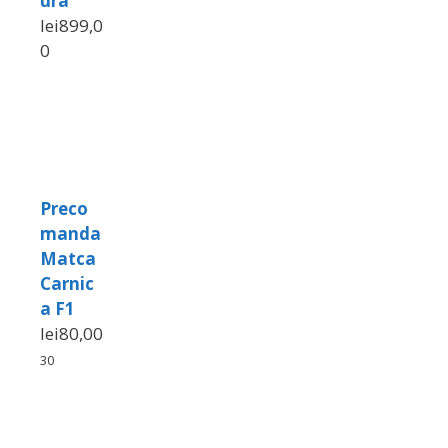
ura
lei
899,0
0
Preco
manda
Matca
Carnic
a F1
lei
80,00
30