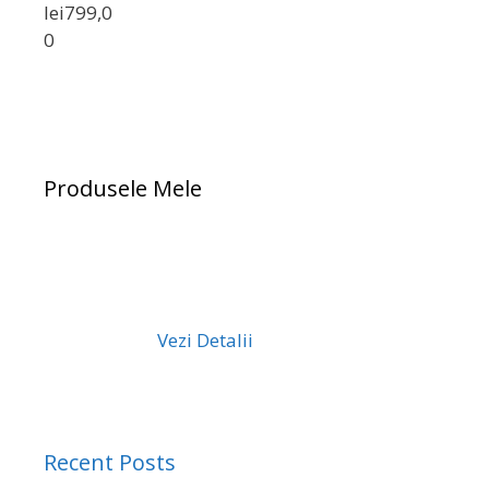
lei
799,0
0
Produsele Mele
Vezi Detalii
Recent Posts