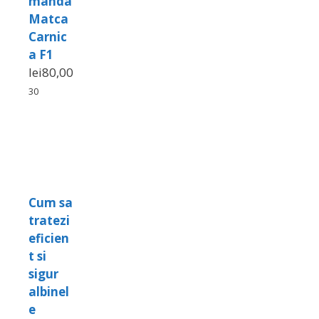
manda
Matca
Carnic
a F1
lei
80,00
30
Cum sa
tratezi
eficien
t si
sigur
albinel
e