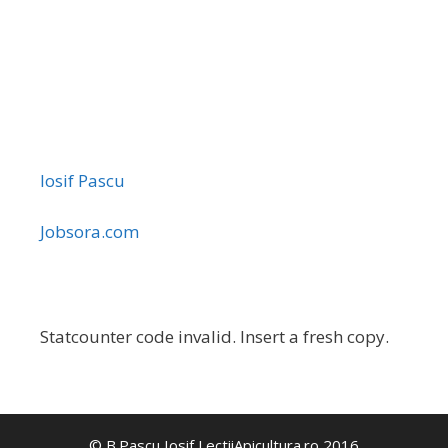
Iosif Pascu
Jobsora.com
Statcounter code invalid. Insert a fresh copy.
© B.Pascu Iosif LectiiApicultura.ro 2016