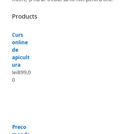
Products
Curs
online
de
apicult
ura
lei
899,0
0
Preco