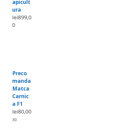
apicult
ura
lei
899,0
0
Preco
manda
Matca
Carnic
a F1
lei
80,00
30