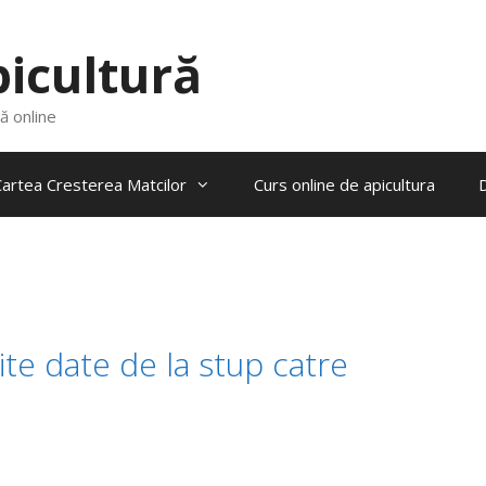
picultură
ră online
artea Cresterea Matcilor
Curs online de apicultura
e date de la stup catre