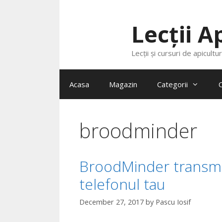
Lecții A
Lecții și cursuri de apicultu
Acasa
Magazin
Categorii
C
broodminder
BroodMinder transmit
telefonul tau
December 27, 2017
by
Pascu Iosif