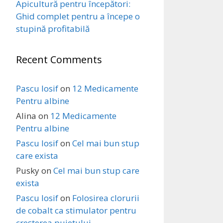
Apicultură pentru începători:
Ghid complet pentru a începe o
stupină profitabilă
Recent Comments
Pascu Iosif
on
12 Medicamente
Pentru albine
Alina
on
12 Medicamente
Pentru albine
Pascu Iosif
on
Cel mai bun stup
care exista
Pusky
on
Cel mai bun stup care
exista
Pascu Iosif
on
Folosirea clorurii
de cobalt ca stimulator pentru
creșterea puietului