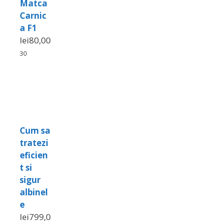
Matca
Carnic
a F1
lei
80,00
30
Cum sa
tratezi
eficien
t si
sigur
albinel
e
lei
799,0