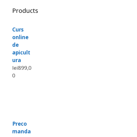
Products
Curs
online
de
apicult
ura
lei
899,0
0
Preco
manda