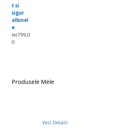
t si
sigur
albinel
e
lei
799,0
0
Produsele Mele
Vezi Detalii