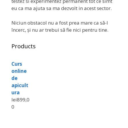
testez si experimentez permanent tot ce simt
eu ca ma ajuta sa ma dezvolt in acest sector.
Niciun obstacol nu a fost prea mare ca să-l
încerc, și nu ar trebui să fie nici pentru tine.
Products
Curs
online
de
apicult
ura
lei
899,0
0