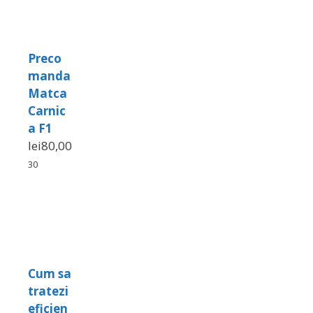
Preco
manda
Matca
Carnic
a F1
lei
80,00
30
Cum sa
tratezi
eficien