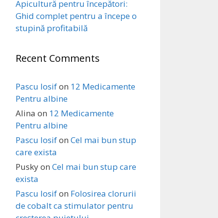
Apicultură pentru începători:
Ghid complet pentru a începe o
stupină profitabilă
Recent Comments
Pascu Iosif
on
12 Medicamente
Pentru albine
Alina
on
12 Medicamente
Pentru albine
Pascu Iosif
on
Cel mai bun stup
care exista
Pusky
on
Cel mai bun stup care
exista
Pascu Iosif
on
Folosirea clorurii
de cobalt ca stimulator pentru
creșterea puietului