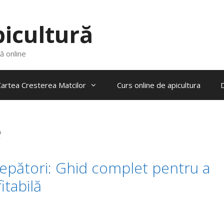
picultură
ră online
artea Cresterea Matcilor
Curs online de apicultura
e
cepători: Ghid complet pentru a
itabilă