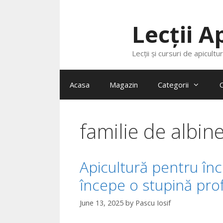
Lecții A
Lecții și cursuri de apicultu
Acasa
Magazin
Categorii
C
familie de albin
Apicultură pentru în
începe o stupină prof
June 13, 2025
by
Pascu Iosif