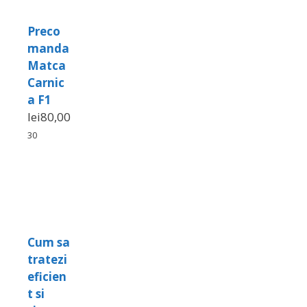
Preco
manda
Matca
Carnic
a F1
lei
80,00
30
Cum sa
tratezi
eficien
t si