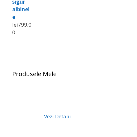
sigur
albinel
e
lei
799,0
0
Produsele Mele
Vezi Detalii