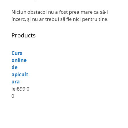
Niciun obstacol nu a fost prea mare ca să-l
încerc, și nu ar trebui să fie nici pentru tine.
Products
Curs
online
de
apicult
ura
lei
899,0
0