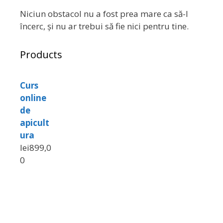
Niciun obstacol nu a fost prea mare ca să-l
încerc, și nu ar trebui să fie nici pentru tine.
Products
Curs
online
de
apicult
ura
lei
899,0
0