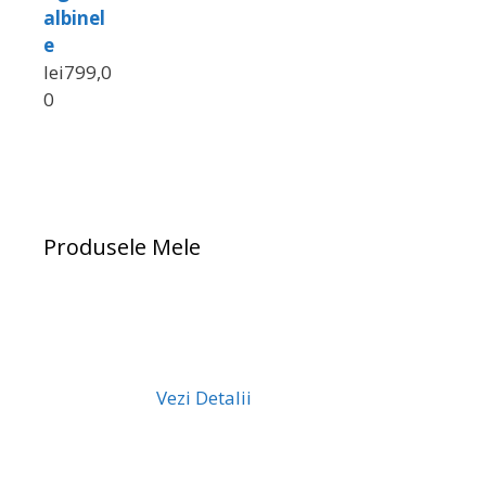
albinel
e
lei
799,0
0
Produsele Mele
Vezi Detalii