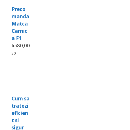
Preco
manda
Matca
Carnic
a F1
lei
80,00
30
Cum sa
tratezi
eficien
t si
sigur