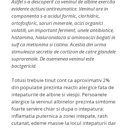
Astfel s-a descoperit ca veninul de albine exercita
evidente actiuni antireumatice. Veninul are in
componenta s-a acidul formic, clorhidric,
ortofosforic, saruri minerale, acizi organici
volatili, un important ferment, unele antibiotice,
histamina, hialuronidaza si aminoacizi bogati in
sulf ca metionina si cistina. Acestia din urma
stimuleaza secretia de cortizon de catre glandele
suprarenale. De asemenea veninul este
bactgericid.
Totusi trebuie tinut cont ca aproximativ 2%
din populatie prezinta reactii alergice fata de
intepaturile de albine si viespi. Persoanele
alergice la veninul albinelor prezinta simtome
foarte servere chiar si dupa o intepatura:
inflamatia puternica a zonei intepate, rash
cutanat, edeme masive la locul intepaturii dar