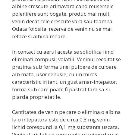
albine crescute primavara cand reusersele
polenifere sunt bogate, produc mai mult
venin decat cele crescute vara sau toamna.
Odata folosita, rezerva de venin nu se mai
reface si albina moare.
In contact cu aerul acesta se solidifica fiind
eliminati compusii volatili. Veninul recoltat se
prezinta sub forma unei pulbere de culoare
alb mata, usor cenusie, cu un miros
caracteristic iritant, un gust amar-intepator,
forma sub care poate fi pastrat fara sa-si
piarda proprietatile.
Cantitatea de venin pe care o elimina o albina
la o intepatura este de circa 0,3 mg venin
lichid corespund la 0,1 mg substanta uscata.
Veninul cristalizat reprezinta o treime din cel