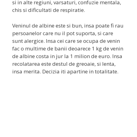
si in alte regiuni, varsaturi, confuzie mentala,
chis si dificultati de respiratie.
Veninul de albine este si bun, insa poate fi rau
persoanelor care nu il pot suporta, si care
sunt alergice. Insa cei care se ocupa de venin
fac o multime de banii deoarece 1 kg de venin
de albine costa in jur la 1 milion de euro. Insa
recolatarea este destul de greoaie, si lenta,
insa merita. Decizia iti apartine in totalitate.
​S​FATURI
​GRATUITE
​
SI
LECTII DE APICULTURA