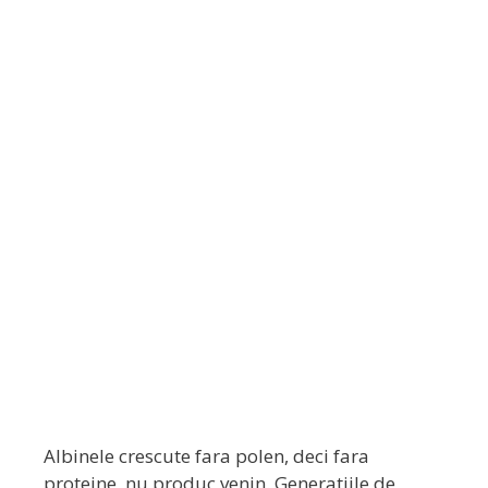
apicultura.
Descarca Acum!
Albinele crescute fara polen, deci fara
proteine, nu produc venin. Generatiile de