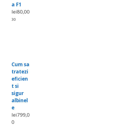
a F1
lei
80,00
30
Cum sa
tratezi
eficien
t si
sigur
albinel
e
lei
799,0
0