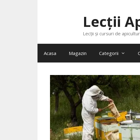
Lecții A
Lecții și cursuri de apicultu
Acasa
Magazin
Categorii
C