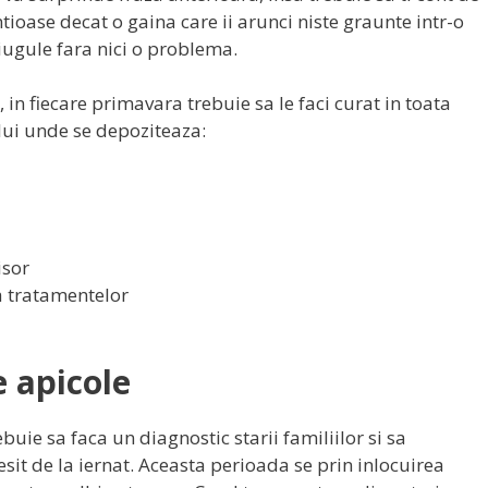
tioase decat o gaina care ii arunci niste graunte intr-o
ciugule fara nici o problema.
, in fiecare primavara trebuie sa le faci curat in toata
lui unde se depoziteaza:
isor
a tratamentelor
 apicole
uie sa faca un diagnostic starii familiilor si sa
esit de la iernat. Aceasta perioada se prin inlocuirea