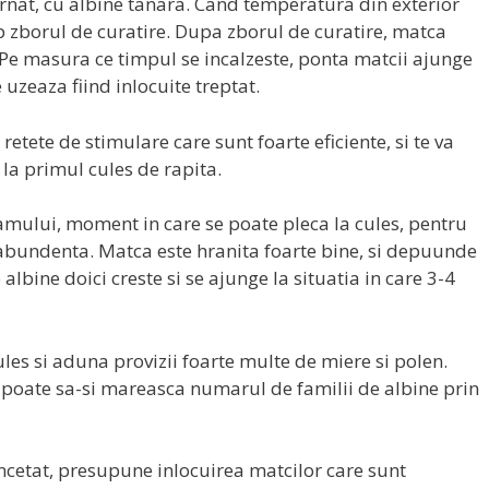
ernat, cu albine tanara. Cand temperatura din exterior
 zborul de curatire. Dupa zborul de curatire, matca
Pe masura ce timpul se incalzeste, ponta matcii ajunge
 uzeaza fiind inlocuite treptat.
etete de stimulare care sunt foarte eficiente, si te va
la primul cules de rapita.
camului, moment in care se poate pleca la cules, pentru
 abundenta. Matca este hranita foarte bine, si depuunde
lbine doici creste si se ajunge la situatia in care 3-4
ules si aduna provizii foarte multe de miere si polen.
 poate sa-si mareasca numarul de familii de albine prin
ncetat, presupune inlocuirea matcilor care sunt