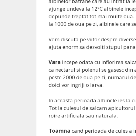
albinelor batrane care au intrat la i
ajunge undeva la 12°C albinele incep
depunde treptat tot mai multe oua. 
la 1000 de oua pe zi, albinele care se
Vom discuta pe viitor despre diverse r
ajuta enorm sa dezvolti stupul pana 
Vara
incepe odata cu inflorirea sal
ca nectarul si polenul se gasesc din
peste 2000 de oua pe zi, numarul de a
doici vor ingriji o larva.
In aceasta perioada albinele ies la c
Tot la culesul de salcam apicultorul
roire artificiala sau naturala.
Toamna
cand perioada de cules a i