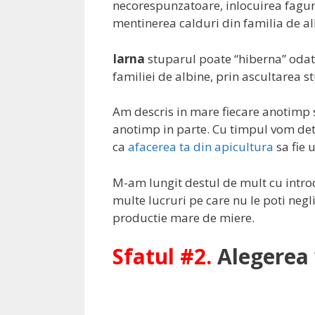
necorespunzatoare, inlocuirea faguri
mentinerea calduri din familia de al
Iarna
stuparul poate “hiberna” odata
familiei de albine, prin ascultarea st
Am descris in mare fiecare anotimp s
anotimp in parte. Cu timpul vom det
ca
afacerea ta din apicultura
sa fie 
M-am lungit destul de mult cu intro
multe lucruri pe care nu le poti negli
productie mare de miere.
Sfatul #2.
Alegerea 