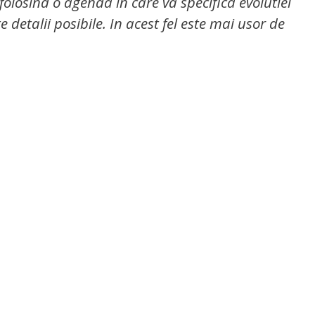
 folosind o agenda in care va specifica evolutiei
 detalii posibile. In acest fel este mai usor de
ărcă acum GRATUIT,
GHID
INSTANT!
buie sa faci este sa introduci mai jos numele si
de email sa iti trimit ghidul care a schimat viata
sionati de apicultura.