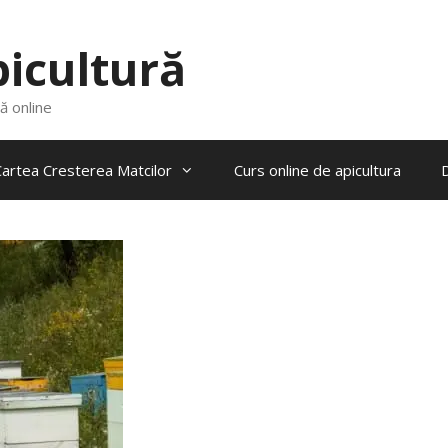
picultură
ră online
artea Cresterea Matcilor
Curs online de apicultura