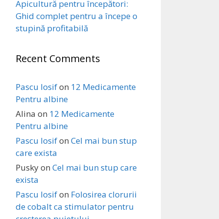
Apicultură pentru începători:
Ghid complet pentru a începe o
stupină profitabilă
Recent Comments
Pascu Iosif
on
12 Medicamente
Pentru albine
Alina
on
12 Medicamente
Pentru albine
Pascu Iosif
on
Cel mai bun stup
care exista
Pusky
on
Cel mai bun stup care
exista
Pascu Iosif
on
Folosirea clorurii
de cobalt ca stimulator pentru
creșterea puietului