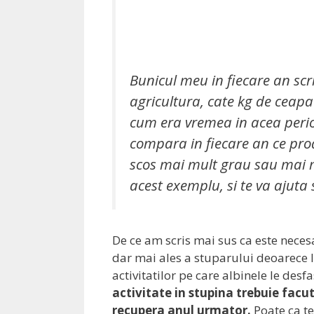
Bunicul meu in fiecare an scri
agricultura, cate kg de ceapa
cum era vremea in acea perio
compara in fiecare an ce prod
scos mai mult grau sau mai m
acest exemplu, si te va ajuta
De ce am scris mai sus ca este neces
dar mai ales a stuparului deoarece lu
activitatilor pe care albinele le des
activitate in stupina trebuie facut
recupera anul urmator.
Poate ca te