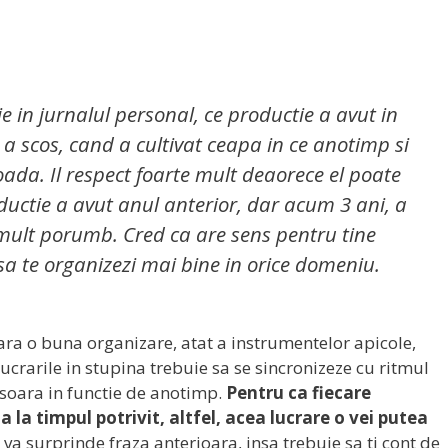
Descarca Acum!
e in jurnalul personal, ce productie a avut in
 a scos, cand a cultivat ceapa in ce anotimp si
ada. Il respect foarte mult deaorece el poate
uctie a avut anul anterior, dar acum 3 ani, a
ult porumb. Cred ca are sens pentru tine
 sa te organizezi mai bine in orice domeniu.
ara o buna organizare, atat a instrumentelor apicole,
crarile in stupina trebuie sa se sincronizeze cu ritmul
fasoara in functie de anotimp.
Pentru ca fiecare
a la timpul potrivit, altfel, acea lucrare o vei putea
 va surprinde fraza anterioara, insa trebuie sa ti cont de