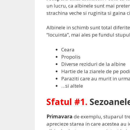
un lucru, ca albinele sunt mai preten
strachina veche si ruginita si gaina 
Albinele in schimb sunt total diferite
“locuinta”, mai ales pe fundul stupu
Ceara
Propolis
Diverse reziduri de la albine
Hartie de la ziarele de pe pod
Paraziti care au murit in urm
…si altele
Sfatul #1.
Sezoanele
Primavara
de exemplu, stuparul treb
aprecieze starea in care acestea au i