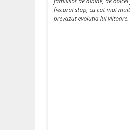
familiilor de albine, de obicei
fiecarui stup, cu cat mai multe
prevazut evolutia lui viitoare.
Desc
PDF 
Tot ce tre
adresa ta 
multor pa