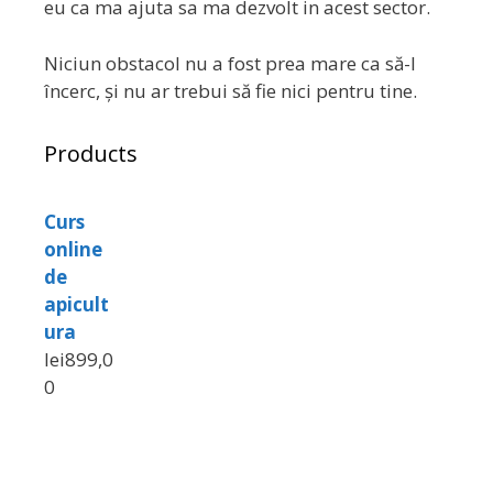
eu ca ma ajuta sa ma dezvolt in acest sector.
Niciun obstacol nu a fost prea mare ca să-l
încerc, și nu ar trebui să fie nici pentru tine.
Products
Curs
online
de
apicult
ura
lei
899,0
0