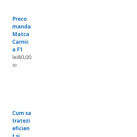
Preco
manda
Matca
Carnic
a F1
lei
80,00
30
Cum sa
tratezi
eficien
t si