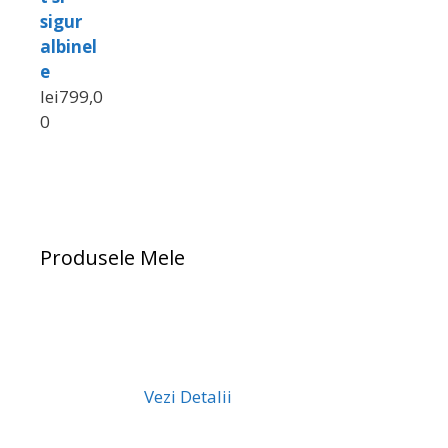
sigur
albinel
e
lei
799,0
0
Produsele Mele
Vezi Detalii