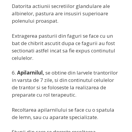
Datorita actiunii secretiilor glandulare ale
albinelor, pastura are insusiri superioare
polenului proaspat.
Extragerea pasturii din faguri se face cu un
bat de chibrit ascutit dupa ce fagurii au fost
sectionati astfel incat sa fie expus continutul
celulelor.
6.
Apilarnilul,
se obtine din larvele trantorilor
in varsta de 7 zile, si din continutul celulelor
de trantor si se foloseste la realizarea de
preparate cu rol terapeutic.
Recoltarea apilarnilului se face cu o spatula
de lemn, sau cu aparate specializate.
Stupii din care se doreste recoltarea