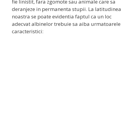
fie linistit, fara zgomote sau animale care sa
deranjeze in permanenta stupii. La latitudinea
noastra se poate evidentia faptul ca un loc
adecvat albinelor trebuie sa aiba urmatoarele
caracteristici:
Descărcă acum
GRATUIT,
GHID PDF