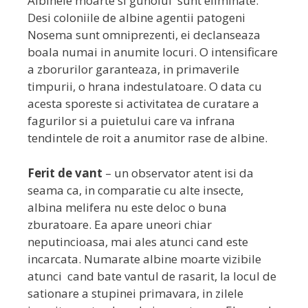
Albinele moarte si gunoiul sunt eliminate.
Desi coloniile de albine agentii patogeni
Nosema sunt omniprezenti, ei declanseaza
boala numai in anumite locuri. O intensificare
a zborurilor garanteaza, in primaverile
timpurii, o hrana indestulatoare. O data cu
acesta sporeste si activitatea de curatare a
fagurilor si a puietului care va infrana
tendintele de roit a anumitor rase de albine.
Ferit de vant
– un observator atent isi da
seama ca, in comparatie cu alte insecte,
albina melifera nu este deloc o buna
zburatoare. Ea apare uneori chiar
neputincioasa, mai ales atunci cand este
incarcata. Numarate albine moarte vizibile
atunci cand bate vantul de rasarit, la locul de
sationare a stupinei primavara, in zilele