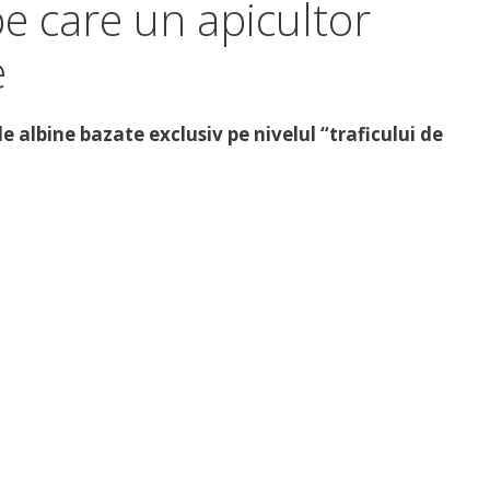
pe care un apicultor
e
e albine bazate exclusiv pe nivelul “traficului de
rcă acum GRATUIT,
GHID
NSTANT!
buie sa faci este sa introduci mai jos numele si
de email sa iti trimit ghidul care a schimat viata
ionati de apicultura.