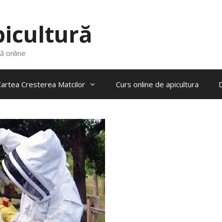
picultură
ră online
artea Cresterea Matcilor
Curs online de apicultura