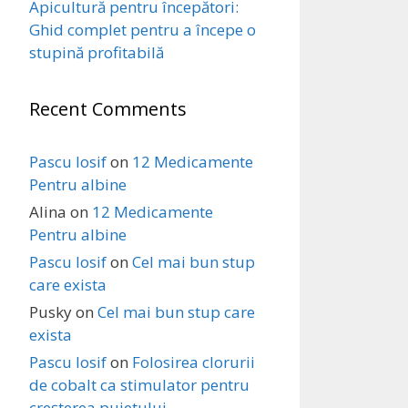
Apicultură pentru începători:
Ghid complet pentru a începe o
stupină profitabilă
Recent Comments
Pascu Iosif
on
12 Medicamente
Pentru albine
Alina
on
12 Medicamente
Pentru albine
Pascu Iosif
on
Cel mai bun stup
care exista
Pusky
on
Cel mai bun stup care
exista
Pascu Iosif
on
Folosirea clorurii
de cobalt ca stimulator pentru
creșterea puietului