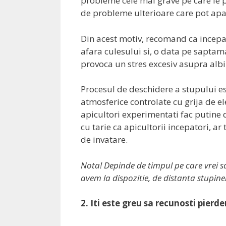
probleme cele mai grave pe care le po
de probleme ulterioare care pot apa
Din acest motiv, recomand ca incepat
afara culesului si, o data pe saptam
provoca un stres excesiv asupra albin
Procesul de deschidere a stupului es
atmosferice controlate cu grija de el
apicultori experimentati fac putine d
cu tarie ca apicultorii incepatori, ar
de invatare.
Nota! Depinde de timpul pe care vrei sa 
avem la dispozitie, de distanta stupinei 
2. Iti este greu sa recunosti pierd