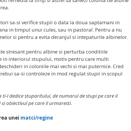
ti remedia la timp si astfel sa salvezi colonia de albine
rea.
ori sa-si verifice stupii o data la doua saptamani in
ana in timpul unui cules, sau in pastoral. Pentru a nu
elor si pentru a evita deranjul si intepaturile albinelor.
te stresant pentru albine si perturba conditiile
e in interiorul stupului, motiv pentru care multi
eschideri in coloniile mai vechi si mai puternice. Cred
 trebui sa-si controleze in mod regulat stupii in scopul
ti-l dedice stuparitului, de numarul de stupi pe care il
si obiectivul pe care il urmaresti.
erea unei
matci/regine