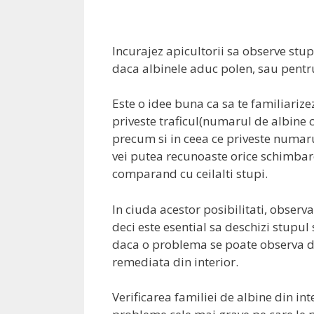
Incurajez apicultorii sa observe stupi
daca albinele aduc polen, sau pentru 
Este o idee buna ca sa te familiarize
priveste traficul(numarul de albine ca
precum si in ceea ce priveste numaru
vei putea recunoaste orice schimbar
comparand cu ceilalti stupi.
In ciuda acestor posibilitati, observa
deci este esential sa deschizi stupul
daca o problema se poate observa din
remediata din interior.
Verificarea familiei de albine din in