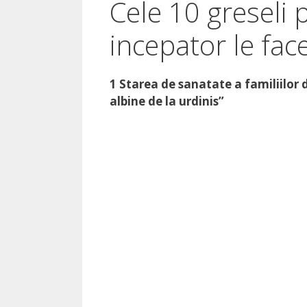
Cele 10 greseli 
incepator le fac
1 Starea de sanatate a familiilor d
albine de la urdinis”
Descă
PDF I
Tot ce tre
adresa ta 
multor pas