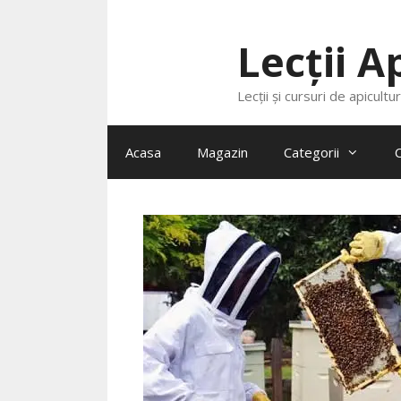
Lecții A
Lecții și cursuri de apicultu
Acasa
Magazin
Categorii
C