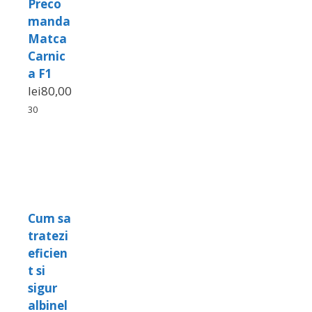
Preco
manda
Matca
Carnic
a F1
lei
80,00
30
Cum sa
tratezi
eficien
t si
sigur
albinel