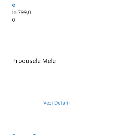
e
lei
799,0
0
Produsele Mele
Vezi Detalii