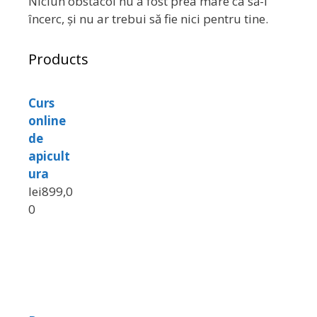
Niciun obstacol nu a fost prea mare ca să-l
încerc, și nu ar trebui să fie nici pentru tine.
Products
Curs
online
de
apicult
ura
lei
899,0
0